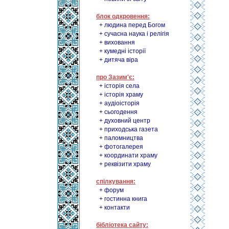
блок одкровення:
+ людина перед Богом
+ сучасна наука і релігія
+ виховання
+ кумедні історії
+ дитяча віра
про Зазим'є:
+ історія села
+ історія храму
+ аудіоісторія
+ сьогодення
+ духовний центр
+ приходська газета
+ паломництва
+ фотогалерея
+ координати храму
+ реквізити храму
спілкування:
+ форум
+ гостинна книга
+ контакти
бібліотека сайту: