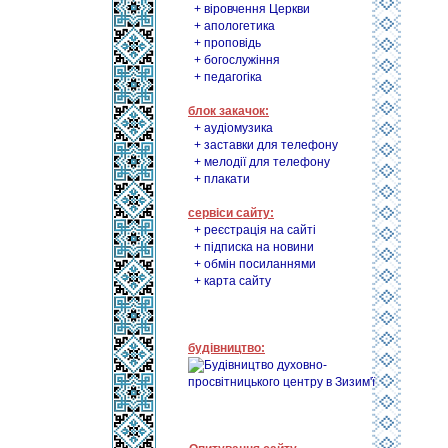
+ віровчення Церкви
+ апологетика
+ проповідь
+ богослужіння
+ педагогіка
блок закачок:
+ аудіомузика
+ заставки для телефону
+ мелодії для телефону
+ плакати
сервіси сайту:
+ реєстрація на сайті
+ підписка на новини
+ обмін посиланнями
+ карта сайту
будівництво: