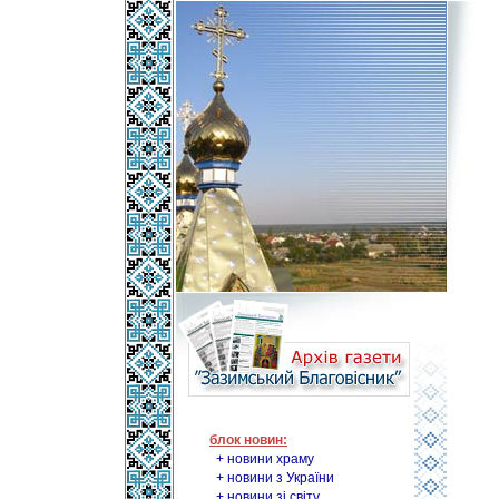
блок новин:
+ новини храму
+ новини з України
+ новини зі світу