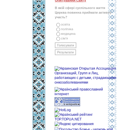
Опитування сайту
В якій сфері суспільного життя
Церква повинна приймати активну
участь?
освіта
політика
медицина
сім'я