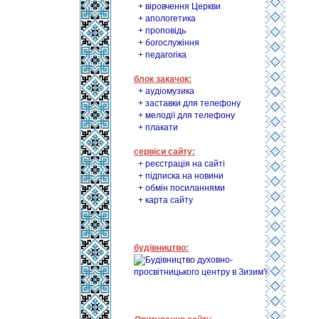
+ віровчення Церкви
+ апологетика
+ проповідь
+ богослужіння
+ педагогіка
блок закачок:
+ аудіомузика
+ заставки для телефону
+ мелодії для телефону
+ плакати
сервіси сайту:
+ реєстрація на сайті
+ підписка на новини
+ обмін посиланнями
+ карта сайту
будівництво: