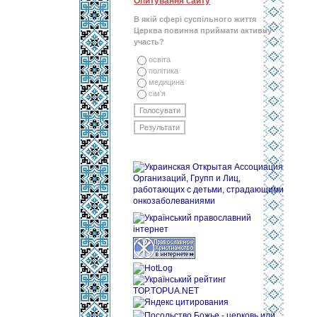
Опитування сайту
В якій сфері суспільного життя
Церква повинна приймати активну
участь?
освіта
політика
медицина
сім'я