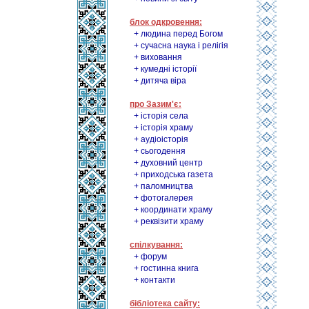
блок одкровення:
+ людина перед Богом
+ сучасна наука і релігія
+ виховання
+ кумедні історії
+ дитяча віра
про Зазим'є:
+ історія села
+ історія храму
+ аудіоісторія
+ сьогодення
+ духовний центр
+ приходська газета
+ паломництва
+ фотогалерея
+ координати храму
+ реквізити храму
спілкування:
+ форум
+ гостинна книга
+ контакти
бібліотека сайту: