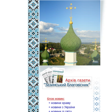
блок новин:
+ новини храму
+ новини з України
+ новини зі світу