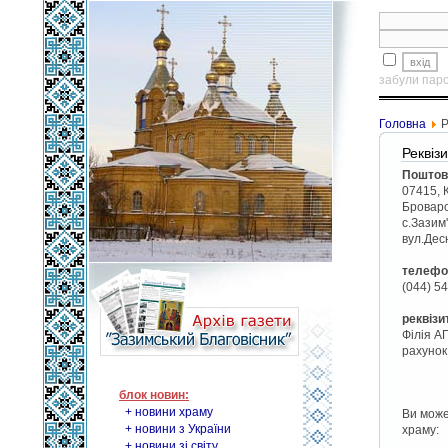
забули пар
Головна
Р
Реквіз
Поштов
07415, К
Броварс
с.Зазим
вул.Дес
телефо
(044) 5
реквізи
Філія А
рахуно
блок новин:
+ новини храму
Ви може
+ новини з України
храму:
+ новини зі світу