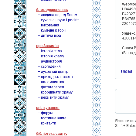
WebMo
U84493
блок одкровення:
E42327
+ людина перед Богом
R34765
+ сучасна наука і релігія
Z20497
+ виховання
+ кумедні історії
Яндекс
+ дитяча віра
410011
про Зазим'є:
Спаси В
+ історія села
(В пові
+ історія храму
+ аудіоісторія
+ сьогодення
Назад
+ духовний центр
+ приходська газета
+ паломництва
+ фотогалерея
+ координати храму
+ реквізити храму
спілкування:
+ форум
+ гостинна книга
Якщо ви помі
+ контакти
Shift + Enter.
бібліотека сайту: