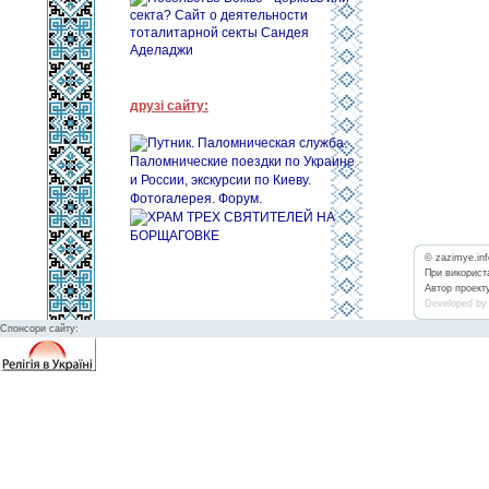
друзі сайту:
© zazimye.in
При використа
Автор проект
Developed by
Спонсори сайту: