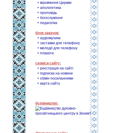
+ віровчення Церкви
+ апологетика
+ проповідь
+ богослужіння
+ педагогіка
блок закачок:
+ аудіомузика
+ заставки для телефону
+ мелодії для телефону
+ плакати
сервіси сайту:
+ реєстрація на сайті
+ підписка на новини
+ обмін посиланнями
+ карта сайту
будівництво: