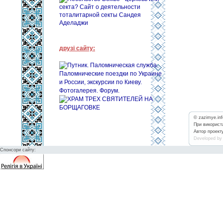
друзі сайту:
© zazimye.in
При використа
Автор проект
Developed by
Спонсори сайту: