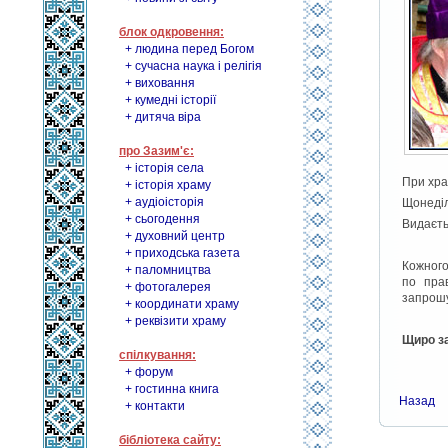
блок одкровення:
+ людина перед Богом
+ сучасна наука і релігія
+ виховання
+ кумедні історії
+ дитяча віра
про Зазим'є:
+ історія села
При хра
+ історія храму
+ аудіоісторія
Щонеділ
+ сьогодення
Видаєть
+ духовний центр
+ приходська газета
Кожного
+ паломництва
по пра
+ фотогалерея
запрош
+ координати храму
+ реквізити храму
Щиро з
спілкування:
+ форум
+ гостинна книга
Назад
+ контакти
бібліотека сайту: