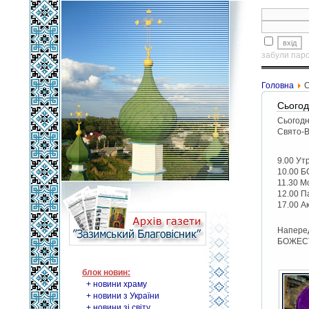
забули пар
Головна
С
Сього
Сьогодн
Свято-В
9.00 Ут
10.00 
11.30 М
12.00 П
17.00 Ак
Наперед
БОЖЕСТ
блок новин:
+ новини храму
+ новини з України
+ новини зі світу