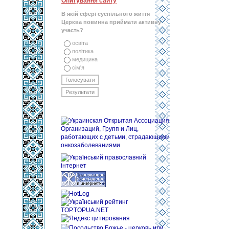
Опитування сайту
В якій сфері суспільного життя
Церква повинна приймати активну
участь?
освіта
політика
медицина
сім'я