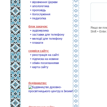
+ віровчення Церкви
+ апологетика
+ проповідь
+ богослужіння
+ педагогіка
блок закачок:
Якщо ви помі
+ аудіомузика
Shift + Enter.
+ заставки для телефону
+ мелодії для телефону
+ плакати
сервіси сайту:
+ реєстрація на сайті
+ підписка на новини
+ обмін посиланнями
+ карта сайту
будівництво: