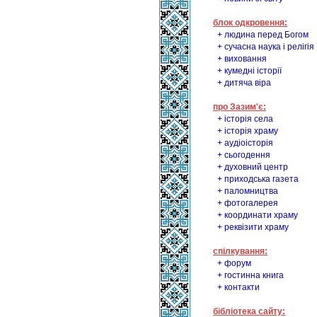
блок одкровення:
+ людина перед Богом
+ сучасна наука і релігія
+ виховання
+ кумедні історії
+ дитяча віра
про Зазим'є:
+ історія села
+ історія храму
+ аудіоісторія
+ сьогодення
+ духовний центр
+ приходська газета
+ паломництва
+ фотогалерея
+ координати храму
+ реквізити храму
спілкування:
+ форум
+ гостинна книга
+ контакти
бібліотека сайту: