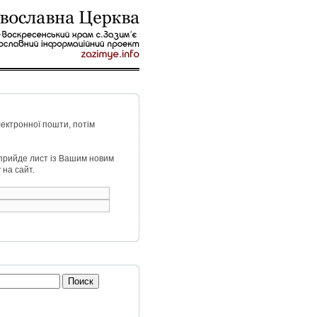
лектронної пошти, потім
 прийде лист із Вашим новим
на сайт.