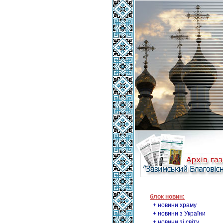
блок новин:
+ новини храму
+ новини з України
+ новини зі світу