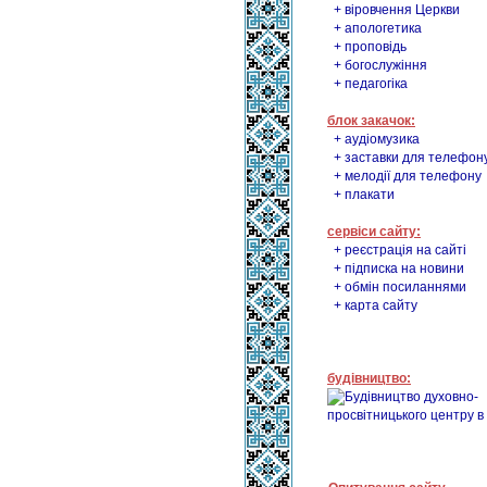
+ віровчення Церкви
+ апологетика
+ проповідь
+ богослужіння
+ педагогіка
блок закачок:
+ аудіомузика
+ заставки для телефон
+ мелодії для телефону
+ плакати
сервіси сайту:
+ реєстрація на сайті
+ підписка на новини
+ обмін посиланнями
+ карта сайту
будівництво: