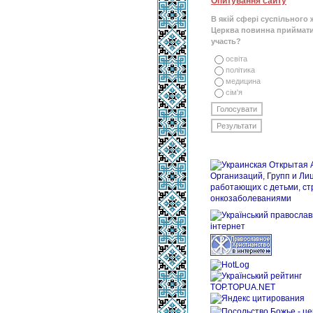
Опитування сайту
В якій сфері суспільного 
Церква повинна приймати
участь?
освіта
політика
медицина
сім'я