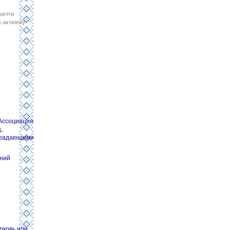
життя
 активну